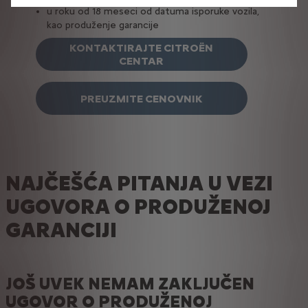
u roku od 18 meseci od datuma isporuke vozila,
kao produženje garancije
KONTAKTIRAJTE CITROËN
CENTAR
PREUZMITE CENOVNIK
NAJČEŠĆA PITANJA U VEZI
UGOVORA O PRODUŽENOJ
GARANCIJI
JOŠ UVEK NEMAM ZAKLJUČEN
UGOVOR O PRODUŽENOJ