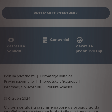
PREUZMITE CENOVNIK
Cenovnici
Zatražite
Zakažite
ponudu
probnu vožnju
Politika privatnosti
Prihvatanje kolačića
Pravne napomene
Energetska efikasnost
Informacije o uvozniku
Politika kolačIća
Citroën 2024
Citroën će uložiti razumne napore da bi osigurao da
sadržaj ove veb stranice bude tačan i ažuran, ali ne