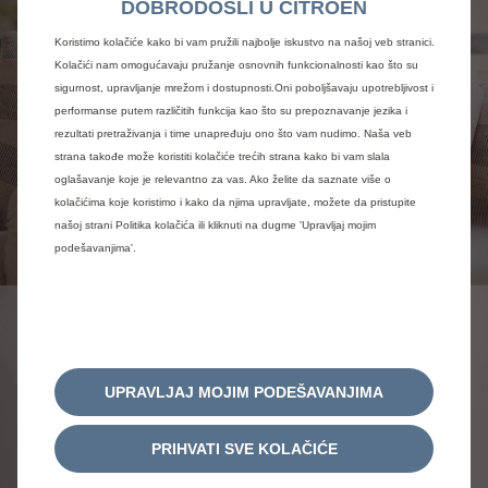
DOBRODOŠLI U CITROEN
Koristimo kolačiće kako bi vam pružili najbolje iskustvo na našoj veb stranici.
Kolačići nam omogućavaju pružanje osnovnih funkcionalnosti kao što su
sigurnost, upravljanje mrežom i dostupnosti.Oni poboljšavaju upotrebljivost i
performanse putem različitih funkcija kao što su prepoznavanje jezika i
rezultati pretraživanja i time unapređuju ono što vam nudimo. Naša veb
strana takođe može koristiti kolačiće trećih strana kako bi vam slala
oglašavanje koje je relevantno za vas. Ako želite da saznate više o
kolačićima koje koristimo i kako da njima upravljate, možete da pristupite
našoj strani Politika kolačića ili kliknuti na dugme 'Upravljaj mojim
podešavanjima'.
JEDNOSTAVNO
ZAKLJUČIVANJE
UPRAVLJAJ MOJIM PODEŠAVANJIMA
Zaključivanje ugovora za navedene usluge nikada nije
bilo jednostavnije:
PRIHVATI SVE KOLAČIĆE
možete da ga zaključite odmah nakon naručivanja
vašeg vozila,