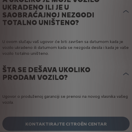
UKRADENO ILI JE U
SAOBRAĆAJNOJ NEZGODI
TOTALNO UNIŠTENO?
U ovom slučaju vaš ugovor će biti završen sa datumom kada je
vozilo ukradeno ili datumom kada se nezgoda desila i kada je vaše
vozilo totalno uništeno.
ŠTA SE DEŠAVA UKOLIKO
PRODAM VOZILO?
Ugovor o produženoj garanciji se prenosi na novog vlasnika vašeg
vozila.
KONTAKTIRAJTE CITROËN CENTAR