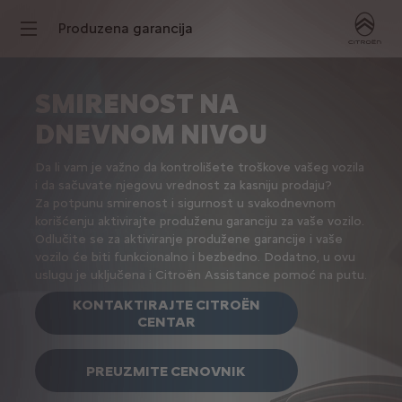
Produzena garancija
SMIRENOST NA
DNEVNOM NIVOU
Da li vam je važno da kontrolišete troškove vašeg vozila
i da sačuvate njegovu vrednost za kasniju prodaju?
Za potpunu smirenost i sigurnost u svakodnevnom
korišćenju aktivirajte produženu garanciju za vaše vozilo.
Odlučite se za aktiviranje produžene garancije i vaše
vozilo će biti funkcionalno i bezbedno. Dodatno, u ovu
uslugu je uključena i Citroën Assistance pomoć na putu.
KONTAKTIRAJTE CITROËN
CENTAR
PREUZMITE CENOVNIK