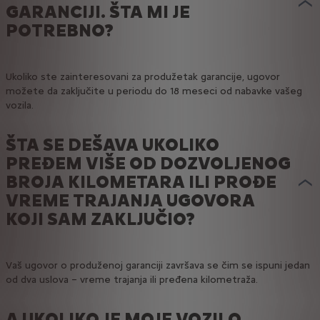
GARANCIJI. ŠTA MI JE
POTREBNO?
Ukoliko ste zainteresovani za produžetak garancije, ugovor
možete da zaključite u periodu do 18 meseci od nabavke vašeg
vozila.
ŠTA SE DEŠAVA UKOLIKO
PREĐEM VIŠE OD DOZVOLJENOG
BROJA KILOMETARA ILI PROĐE
VREME TRAJANJA UGOVORA
KOJI SAM ZAKLJUČIO?
Vaš ugovor o produženoj garanciji završava se čim se ispuni jedan
od dva uslova – vreme trajanja ili pređena kilometraža.
A UKOLIKO JE MOJE VOZILO