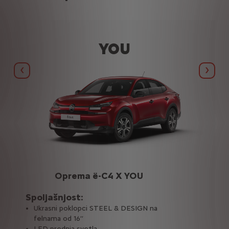
YOU
Précédent
Suiva
Oprema ë-C4 X YOU
Spoljašnjost:
Ukrasni poklopci STEEL & DESIGN na
felnama od 16’’
LED prednja svetla