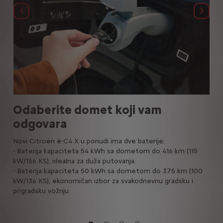
Précédent
Suiva
Odaberite domet koji vam
Je
odgovara
Pun
pra
Uz
Novi Citroën ë-C4 X u ponudi ima dve baterije:
brzi
- Baterija kapaciteta 54 kWh sa dometom do 416 km (115
isko
že
kW/156 KS), idealna za duža putovanja.
 o
- Baterija kapaciteta 50 kWh sa dometom do 375 km (100
og
kW/136 KS), ekonomičan izbor za svakodnevnu gradsku i
prigradsku vožnju.