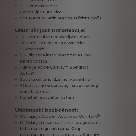
LED dnevna svetla
Color Clips Pure Black
Siva Mercury Satin prednja zaštitna ploča
Unutrašnjost i informacije:
10'' centralni ekran osetljiv na dodir
Digitalni DAB radio sa 6 zvučnika +
Bluetooth®
5.5" digitalna instrument tabla u boji
ispred vozača
Funkcije Apple CarPlay™ & Android
Auto©
Sedišta od crne tkanine Meanwhile
POdešavanje vozačevog i suvozačevog
sedišta po visini
Upravljač presvučen kožom
Udobnost i bezbednost:
Oslanjanje Citroën Advanced Comfort®
(i): Oslanjanje sa dvostrukim progresivnim
hidrauličnim graničnicima. Ovaj
patentirani dizajn garantuje savršeni nivo