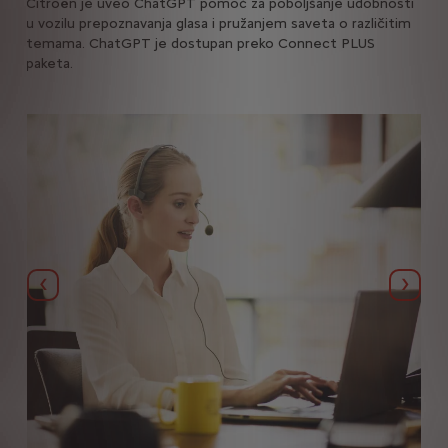
oru
Citroën je uveo ChatGPT pomoć za poboljšanje udobnosti
Bud
a
u vozilu prepoznavanja glasa i pružanjem saveta o različitim
pril
temama. ChatGPT je dostupan preko Connect PLUS
paketa.
Précédent
Suiva