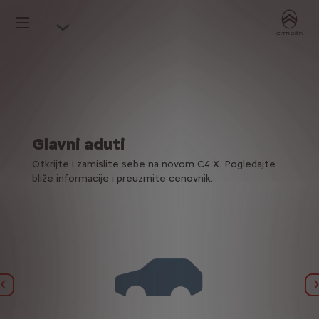
Glavni aduti
Otkrijte i zamislite sebe na novom C4 X. Pogledajte
bliže informacije i preuzmite cenovnik.
Précédent