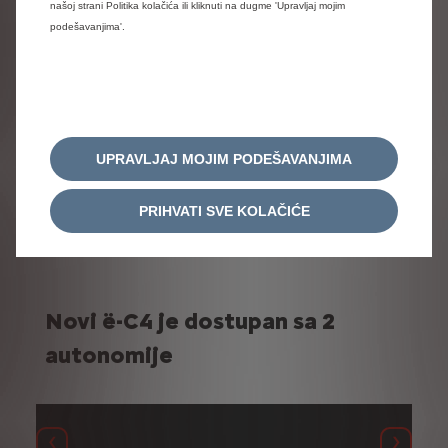
našoj strani Politika kolačića ili kliknuti na dugme 'Upravljaj mojim
podešavanjima'.
Pogledajte PLUS galeriju
UPRAVLJAJ MOJIM PODEŠAVANJIMA
PRIHVATI SVE KOLAČIĆE
Novi ë-C4 je dostupan sa 2
autonomije