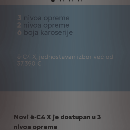
3
nivoa opreme
2
nivoa opreme
6
boja karoserije
ë-C4 X, jednostavan izbor već od
37.390 €
Novi ë-C4 X je dostupan u 3
nivoa opreme