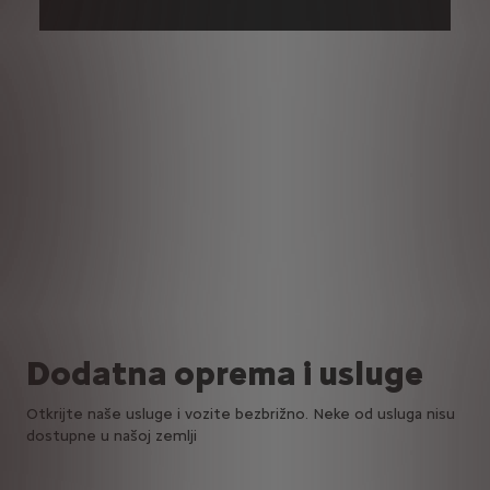
Dodatna oprema i usluge
Otkrijte naše usluge i vozite bezbrižno. Neke od usluga nisu
dostupne u našoj zemlji