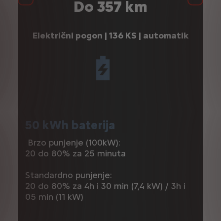
Précédent
Suivan
Do 357 km
k
Električni pogon | 136 KS | automatik
50 kWh baterija
5
Brzo punjenje (100kW):
Br
20 do 80% za 25 minuta
20
Standardno punjenje:
St
20 do 80% za 4h i 30 min (7,4 kW) / 3h i
20
05 min (11 kW)
10