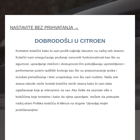
NASTAVITE BEZ PRIHVATANJA →
DOBRODOŠLI U CITROEN
Koristimo kolačiće kako bi vam pružili najbolje iskustvo na našoj veb stranici.
Kolačići nam omogućavaju pružanje osnovnih funkcionalnosti kao što su
sigurnost, upravljanje mrežom i dostupnosti.Oni poboljšavaju upotrebljivost i
performanse putem različitih funkcija kao što su prepoznavanje jezika i
rezultati pretraživanja i time unapređuju ono što vam nudimo. Naša veb
strana takođe može koristiti kolačiće trećih strana kako bi vam slala
oglašavanje koje je relevantno za vas. Ako želite da saznate više o
kolačićima koje koristimo i kako da njima upravljate, možete da pristupite
našoj strani Politika kolačića ili kliknuti na dugme 'Upravljaj mojim
podešavanjima'.
NOVI BERLINGO
BUSINESS