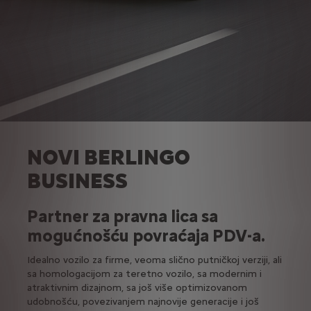
NOVI BERLINGO
BUSINESS
Partner za pravna lica sa
mogućnošću povraćaja PDV-a.
Idealno vozilo za firme, veoma slično putničkoj verziji, ali
sa homologacijom za teretno vozilo, sa modernim i
atraktivnim dizajnom, sa još više optimizovanom
udobnošću, povezivanjem najnovije generacije i još