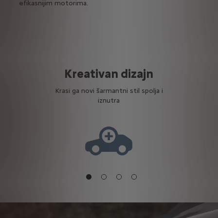
efikasnijim motorima.
n
Kreativan dizajn
Un
tni
Krasi ga novi šarmantni stil spolja i
E
iznutra
z