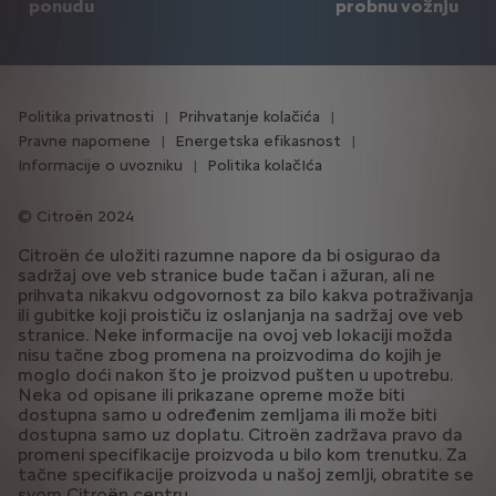
ponudu
probnu vožnju
Politika privatnosti
Prihvatanje kolačića
Pravne napomene
Energetska efikasnost
Informacije o uvozniku
Politika kolačIća
Citroën 2024
Citroën će uložiti razumne napore da bi osigurao da
sadržaj ove veb stranice bude tačan i ažuran, ali ne
prihvata nikakvu odgovornost za bilo kakva potraživanja
ili gubitke koji proističu iz oslanjanja na sadržaj ove veb
stranice. Neke informacije na ovoj veb lokaciji možda
nisu tačne zbog promena na proizvodima do kojih je
moglo doći nakon što je proizvod pušten u upotrebu.
Neka od opisane ili prikazane opreme može biti
dostupna samo u određenim zemljama ili može biti
dostupna samo uz doplatu. Citroën zadržava pravo da
promeni specifikacije proizvoda u bilo kom trenutku. Za
tačne specifikacije proizvoda u našoj zemlji, obratite se
svom Citroën centru.