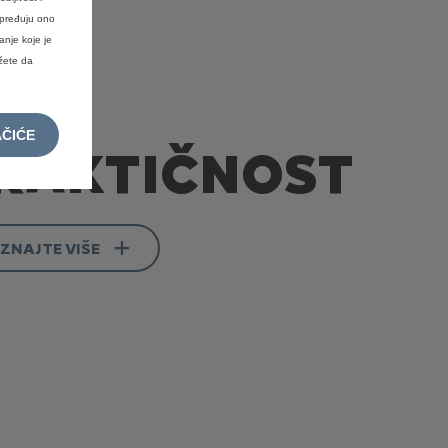
napređuju ono
anje koje je
ožete da
AČIĆE
RAKTIČNOST
ZNAJTE VIŠE