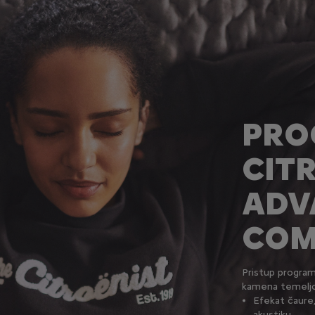
PRO
CIT
ADV
COM
Pristup progra
kamena temeljc
Efekat čaure,
akustiku