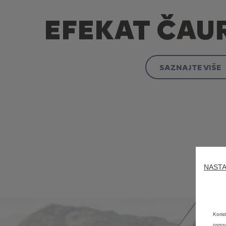
EFEKAT ČAU
SAZNAJTE VIŠE
NASTA
Koris
osnov