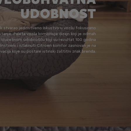
UDOBNOST
k stvarao jedinstveno iskustvo u vozilu fokusirano
stanje. Paleta vozila kombinuje dizajn koji je odmah
a izuzetnom udobnošću koji su rezultat 100 godina
dinstveni i istaknuti Citroën komfor zasnovan je na
ovacija koje su postale istinski zaštitni znak brenda.