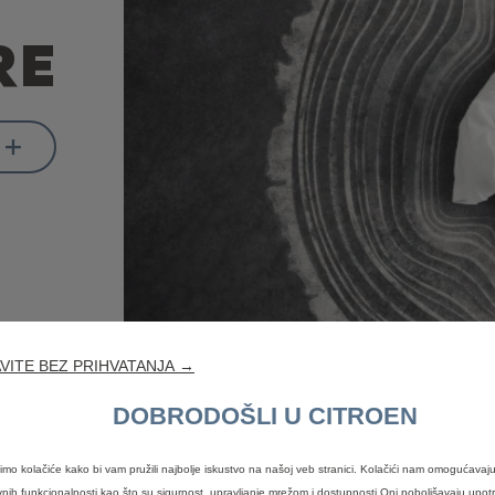
RE
VITE BEZ PRIHVATANJA →
DOBRODOŠLI U CITROEN
timo kolačiće kako bi vam pružili najbolje iskustvo na našoj veb stranici. Kolačići nam omogućavaj
nih funkcionalnosti kao što su sigurnost, upravljanje mrežom i dostupnosti.Oni poboljšavaju upotre