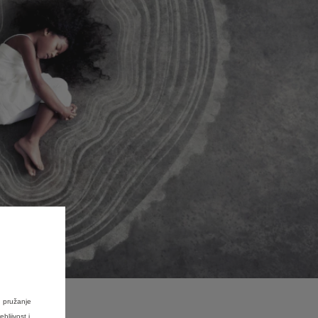
u pružanje
bljivost i