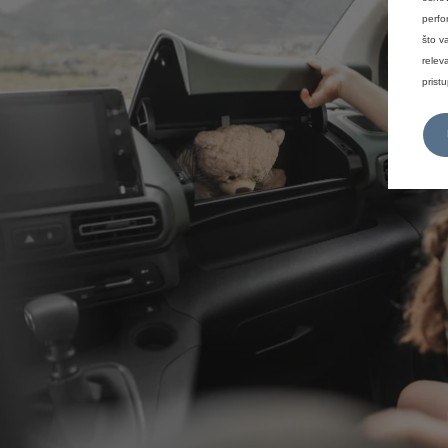
perfo
što v
relev
prist