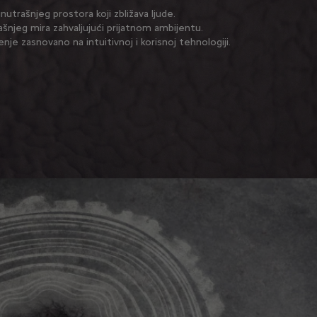
nutrašnjeg prostora koji zbližava ljude.
ašnjeg mira zahvaljujući prijatnom ambijentu.
nje zasnovano na intuitivnoj i korisnoj tehnologiji.