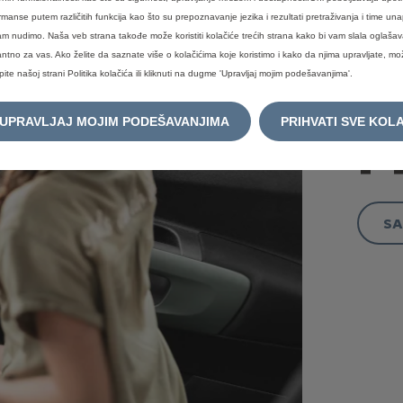
rmanse putem različitih funkcija kao što su prepoznavanje jezika i rezultati pretraživanja i time u
am nudimo. Naša veb strana takođe može koristiti kolačiće trećih strana kako bi vam slala oglašav
antno za vas. Ako želite da saznate više o kolačićima koje koristimo i kako da njima upravljate, m
upite našoj strani Politika kolačića ili kliknuti na dugme 'Upravljaj mojim podešavanjima'.
UPRAVLJAJ MOJIM PODEŠAVANJIMA
PRIHVATI SVE KOL
P
SA