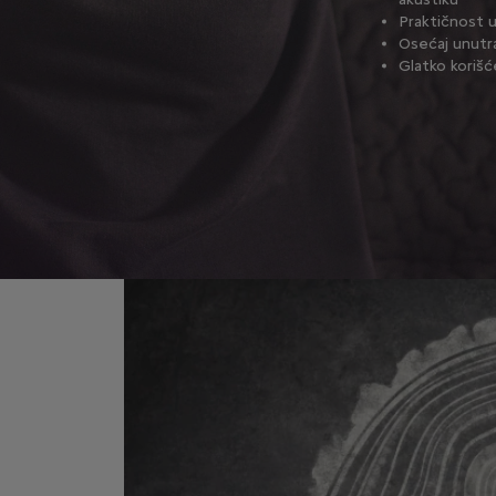
Praktičnost u
Osećaj unutr
Glatko korišće