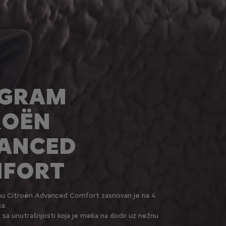
GRAM
ROËN
ANCED
FORT
mu Citroën Advanced Comfort zasnovan je na 4
a:
 sa unutrašnjosti koja je meka na dodir uz nežnu