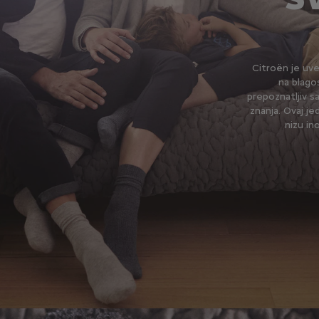
Citroën je uve
na blago
prepoznatljiv s
znanja. Ovaj je
nizu in